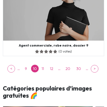
Agent commerciale, robe noire, dossier 9
(0 votes)
<
…
9
10
11
12
…
20
30
…
>
Catégories populaires d’images
gratuites 🌈