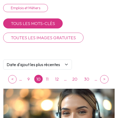
Emplois et Métiers
TOUS LES MOTS-CLÉS
TOUTES LES IMAGES GRATUITES
<
…
9
10
11
12
…
20
30
…
>