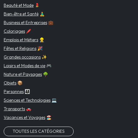
Beauté et Mode
💄
Bien-être et Santé
🧘‍♂️
Business et Entreprises
💼
Coloriages
🖍️
Emplois et Métiers
👷‍♂️
Fêtes et Religions
🎉
Grandes occasions
✨
Loisirs et Modes de vie
🎮
Nature et Paysages
🌳
Objets
📦
Personnes
👨‍👩‍👧
Sciences et Technologies
💻
Transports
🚗
Vacances et Voyages
🏖️
TOUTES LES CATÉGORIES