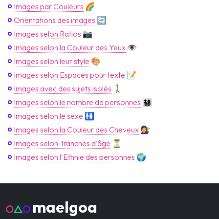
Images par Couleurs
🌈
Orientations des images
🔄
Images selon Ratios
📷
Images selon la Couleur des Yeux
👁️
Images selon leur style
🎨
Images selon Espaces pour texte
📝
Images avec des sujets isolés
🚶‍♂️
Images selon le nombre de personnes
👨‍👩‍👧‍👦
Images selon le sexe
🚻
Images selon la Couleur des Cheveux
💇‍♀️
Images selon Tranches d'âge
⏳
Images selon l'Ethnie des personnes
🌍
maelgoa