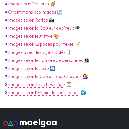
Images par Couleurs
🌈
Orientations des images
🔄
Images selon Ratios
📷
Images selon la Couleur des Yeux
👁️
Images selon leur style
🎨
Images selon Espaces pour texte
📝
Images avec des sujets isolés
🚶‍♂️
Images selon le nombre de personnes
👨‍👩‍👧‍👦
Images selon le sexe
🚻
Images selon la Couleur des Cheveux
💇‍♀️
Images selon Tranches d'âge
⏳
Images selon l'Ethnie des personnes
🌍
maelgoa