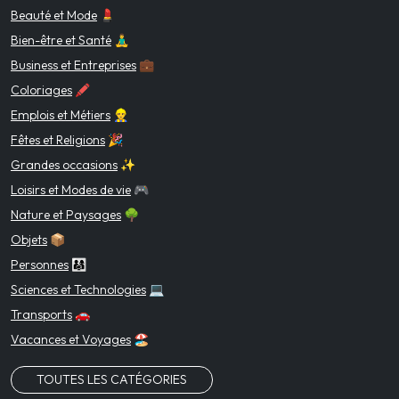
Beauté et Mode
💄
Bien-être et Santé
🧘‍♂️
Business et Entreprises
💼
Coloriages
🖍️
Emplois et Métiers
👷‍♂️
Fêtes et Religions
🎉
Grandes occasions
✨
Loisirs et Modes de vie
🎮
Nature et Paysages
🌳
Objets
📦
Personnes
👨‍👩‍👧
Sciences et Technologies
💻
Transports
🚗
Vacances et Voyages
🏖️
TOUTES LES CATÉGORIES